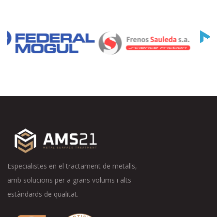
Especialistes en el tractament de metalls,
amb solucions per a grans volums i alts
estàndards de qualitat.