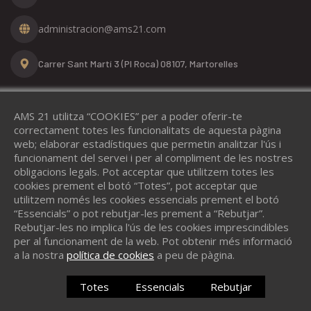
administracion@ams21.com
Carrer Sant Martí 3 (PI Roca)
08107, Martorelles
SUBVENCIONAT PER
AMS 21 utilitza “COOKIES” per a poder oferir-te
correctament totes les funcionalitats de aquesta pàgina
web; elaborar estadístiques que permetin analitzar l'ús i
funcionament del servei i per al compliment de les nostres
obligacions legals. Pot acceptar que utilitzem totes les
cookies prement el botó “Totes”, pot acceptar que
utilitzem només les cookies essencials prement el botó
“Essencials” o pot rebutjar-les prement a “Rebutjar”.
Rebutjar-les no implica l'ús de les cookies imprescindibles
per al funcionament de la web. Pot obtenir més informació
a la nostra
política de cookies
a peu de pàgina.
Totes
Essencials
Rebutjar
Vols un lloc com aquest? ©
protiendas.net